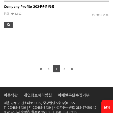
Company Profile 2024년분 등록
천조
6,612
2024.04.09
1
이용약관
개인정보처리방침
이메일무단수집거부
서울 강동구 천호대로 1135, 중부빌딩 5층 우)05355
문의
T. 02)489-3436
|
F. 02)489-3439
|
사업자등록번호 215-87-59142
충남 당진시 송악읍 월곡로 260-9
|
T. 041-354-0236